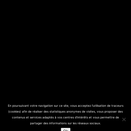
En poursuivant votre navigation sur ce site, vous acceptez l'utilisation de traceurs
(cookies) afin de réaliser des statistiques anonymes de visites, vous proposer des
contenus et services adaptés à vos centres d'intérêts et vous permettre de
partager des informations sur les réseaux sociaux.
© Ainsi De Suite - 2019 -
Mentions Légales
- Création :
RenLow